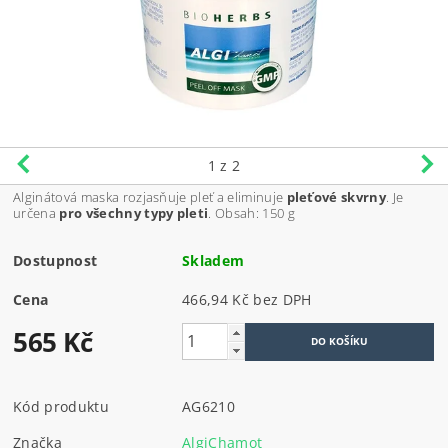
1
z 2
Alginátová maska rozjasňuje pleť a eliminuje
pleťové skvrny
. Je
určena
pro všechny typy pleti
. Obsah: 150 g
Dostupnost
Skladem
Cena
466,94 Kč bez DPH
565 Kč
Kód produktu
AG6210
Značka
AlgiChamot