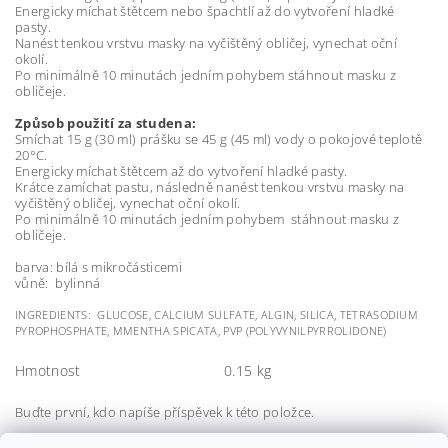
Energicky míchat štětcem nebo špachtlí až do vytvoření hladké
pasty.
Nanést tenkou vrstvu masky na vyčištěný obličej, vynechat oční
okolí.
Po minimálně 10 minutách jedním pohybem stáhnout masku z
obličeje.
Způsob použití za studena:
Smíchat 15 g (30 ml) prášku se 45 g (45 ml) vody o pokojové teplotě
20°C.
Energicky míchat štětcem až do vytvoření hladké pasty.
Krátce zamíchat pastu, následně nanést tenkou vrstvu masky na
vyčištěný obličej, vynechat oční okolí.
Po minimálně 10 minutách jedním pohybem stáhnout masku z
obličeje.
barva: bílá s mikročásticemi
vůně: bylinná
INGREDIENTS: GLUCOSE, CALCIUM SULFATE, ALGIN, SILICA, TETRASODIUM
PYROPHOSPHATE, MMENTHA SPICATA, PVP (POLYVYNILPYRROLIDONE)
Hmotnost
0.15 kg
Buďte první, kdo napíše příspěvek k této položce.