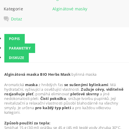
Kategorie
Alginátové masky
Dotaz
POPIS
PARAMETRY
DISKUZE
Alginátová maska BIO Herbs Mask
bylinná maska
Aromatická
maska
z hnědých řas
se sušenými bylinkami
. Má
hydratační, vyživující a osvěžující vlastnosti.
Zužuje cévy, viditelně
rozjasňuje pleť
, pomáhá eliminovat
pleťové skvrny
a jiné
nedokonalosti pleti.
Čistí pokožku
, snižuje tvorbu pupínků. Její
revitalizační a relaxační vlastnosti působí blahodárně na všechny
smysly. Je určena
pro
každý typ pleti
a pro každou věkovou
kategorii.
Způsob použití za tepla:
Smíchat 15 g (30 ml) prášku se 45 g (45 ml) teplé vody zhruba 30°C.