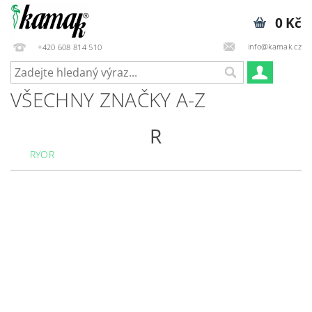
0 Kč
info@kamak.cz
+420 608 814 510
VŠECHNY ZNAČKY A-Z
R
RYOR