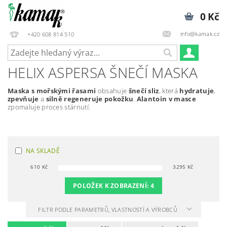
0 Kč
info@kamak.cz
+420 608 814 510
HELIX ASPERSA ŠNEČÍ MASKA
Maska s mořskými řasami
obsahuje
šnečí sliz
, která
hydratuje
,
zpevňuje
a
silně regeneruje pokožku
.
Alantoin v masce
zpomaluje proces stárnutí.
NA SKLADĚ
610
Kč
3295
Kč
POLOŽEK K ZOBRAZENÍ:
4
FILTR PODLE PARAMETRŮ, VLASTNOSTÍ A VÝROBCŮ