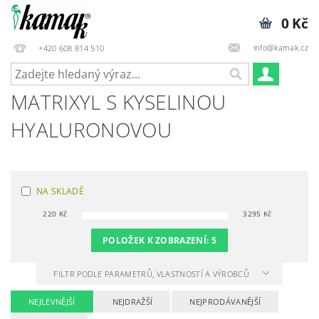
0 Kč
info@kamak.cz
+420 608 814 510
MATRIXYL S KYSELINOU
HYALURONOVOU
NA SKLADĚ
220
Kč
3295
Kč
POLOŽEK K ZOBRAZENÍ:
5
FILTR PODLE PARAMETRŮ, VLASTNOSTÍ A VÝROBCŮ
NEJLEVNĚJŠÍ
NEJDRAŽŠÍ
NEJPRODÁVANĚJŠÍ